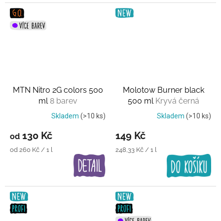
MTN Nitro 2G colors 500
Molotow Burner black
ml
8 barev
500 ml
Kryvá černá
Skladem
(>10 ks)
Skladem
(>10 ks)
130 Kč
149 Kč
od
Měrná
Měrná
od 260 Kč / 1 l
248,33 Kč / 1 l
cena:
cena: