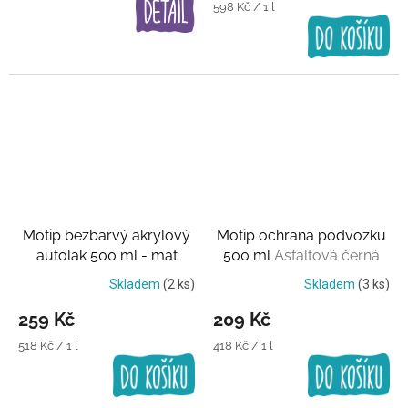
Měrná
598 Kč / 1 l
cena:
Motip bezbarvý akrylový
Motip ochrana podvozku
autolak 500 ml - mat
500 ml
Asfaltová černá
Matný
Skladem
(2 ks)
Skladem
(3 ks)
259 Kč
209 Kč
Měrná
Měrná
518 Kč / 1 l
418 Kč / 1 l
cena:
cena: