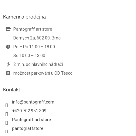
á
á
d
p
a
a
Kamenná prodejna
c
t
í
í
Pantograff art store
p
r
Dornych 2a, 602 00, Brno
v
Po – Pá 11:00 – 18:00
k
y
So 10:00 – 13:00
v
ý
2 min. od hlavního nádraží
p
možnost parkování u OD Tesco
i
s
u
Kontakt
info
@
pantograff.com
+420 702 951 309
Pantograff art store
pantograffstore