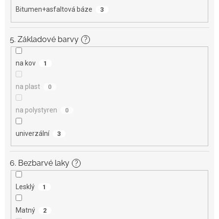
Bitumen+asfaltová báze
3
5. Základové barvy
?
na kov
1
na plast
0
na polystyren
0
univerzální
3
6. Bezbarvé laky
?
Lesklý
1
Matný
2